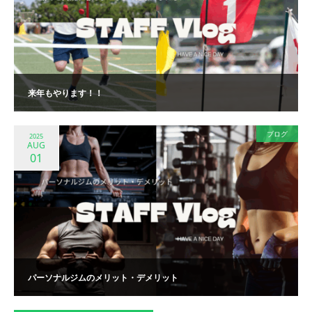
来年もやります！！
ブログ
2025
AUG
01
パーソナルジムのメリット・デメリット