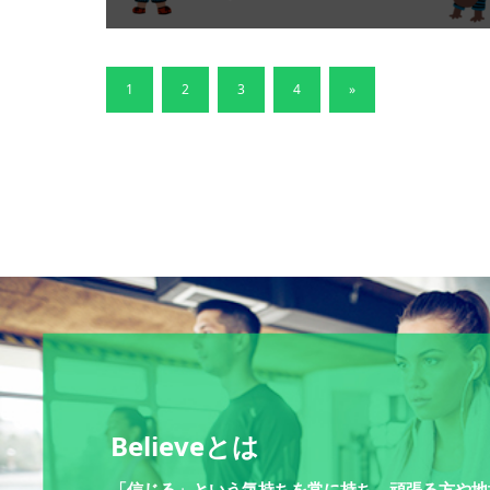
1
2
3
4
»
Believeとは
「信じる」という気持ちを常に持ち、頑張る方や地