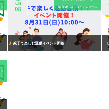
AUG
ール
Believeバルシューレスクール
08
親子で楽しむ運動イベント開催
ール