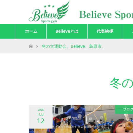
ホーム
Believeとは
代表挨拶
ホーム
冬の大運動会、Believe、島原市、
冬の
ブロ
2026
FEB
12