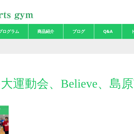
プログラム
商品紹介
ブログ
Q&A
大運動会、Believe、島
グ