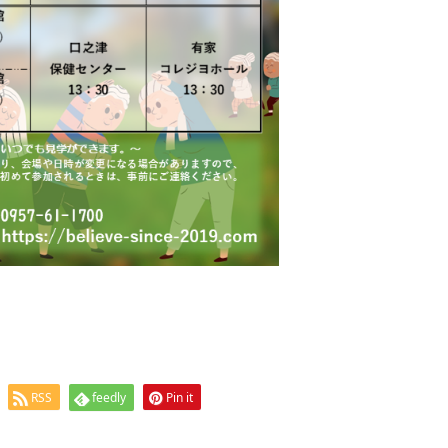
RSS
feedly
Pin it