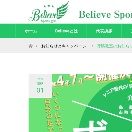
ホーム
Believeとは
代表挨拶
ホーム
お知らせとキャンペーン
貯筋教室のお知ら
2022
SEP
01