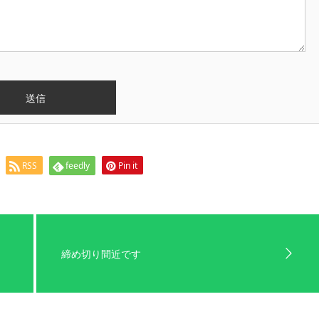
RSS
feedly
Pin it
締め切り間近です