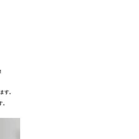
！
ります。
す。